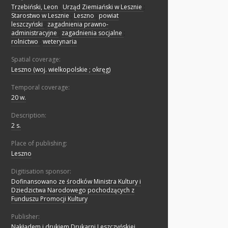
Trzebiński, Leon
;
Urząd Ziemiański w Lesznie
;
Starostwo w Lesznie
;
Leszno
;
powiat
leszczyński
;
zagadnienia prawno-
administracyjne
;
zagadnienia socjalne
;
rolnictwo
;
weterynaria
Spatial coverage:
Leszno (woj. wielkopolskie ; okręg)
Temporal coverage:
20 w.
Description:
2 s.
Place of publishing:
Leszno
Digitisation sponsor:
Dofinansowano ze środków Ministra Kultury i
Dziedzictwa Narodowego pochodzących z
Funduszu Promocji Kultury
Publisher:
Nakładem i drukiem Drukarni Leszczyńskiej