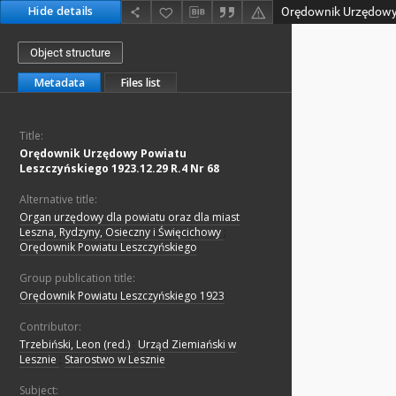
Hide details
Object structure
Metadata
Files list
Title:
Orędownik Urzędowy Powiatu
Leszczyńskiego 1923.12.29 R.4 Nr 68
Alternative title:
Organ urzędowy dla powiatu oraz dla miast
Leszna, Rydzyny, Osieczny i Święcichowy
;
Orędownik Powiatu Leszczyńskiego
Group publication title:
Orędownik Powiatu Leszczyńskiego 1923
Contributor:
Trzebiński, Leon (red.)
;
Urząd Ziemiański w
Lesznie
;
Starostwo w Lesznie
Subject: