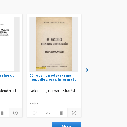
walne do
65 rocznica odzyskania
Materiały archiwalne
niepodległości. Informator
dziejów Kościana
lender, Elżbieta
Goldmann, Barbara
Śliwiński, Eugeniusz
Urbaniak, Miron
Rataje
książki
książki
More