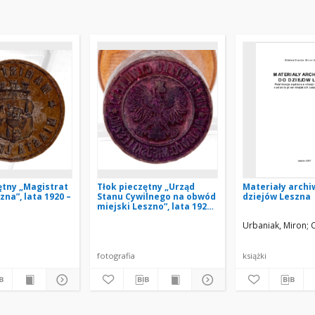
ętny „Magistrat
Tłok pieczętny „Urząd
Materiały archi
zna”, lata 1920 –
Stanu Cywilnego na obwód
dziejów Leszna
miejski Leszno”, lata 1927
– 1939
Urbaniak, Miron
O
fotografia
książki