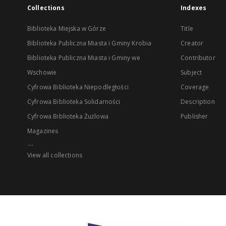
Collections
Indexes
Biblioteka Miejska w Górze
Title
Biblioteka Publiczna Miasta i Gminy Krobia
Creator
Biblioteka Publiczna Miasta i Gminy we
Contributor
Wschowie
Subject
Cyfrowa Biblioteka Niepodległości
Coverage
Cyfrowa Biblioteka Solidarności
Description
Cyfrowa Biblioteka Żużlowa
Publisher
Magazines
...
View all collections