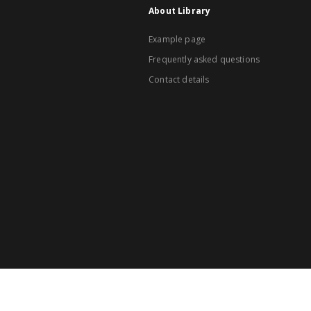
About Library
Example page
Frequently asked questions
Contact details