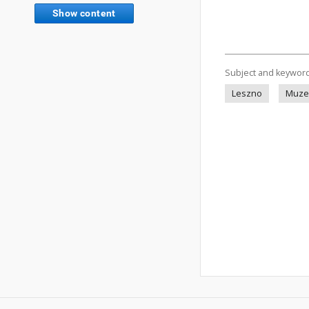
Show content
Subject and keywor
Leszno
Muze