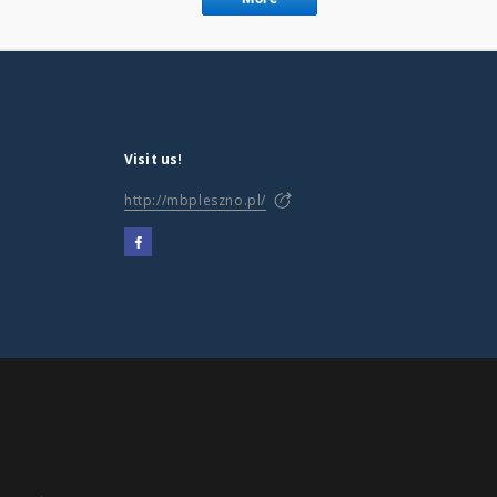
Visit us!
http://mbpleszno.pl/