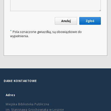
Anuluj
Zgłoś
*
Pola oznaczone gwiazdką, są obowiązkowe do
wypełnienia.
DANE KONTAKTOWE
Adres
Miejska Biblioteka Publiczna
im. Stanisława Grochowiaka w Lesznie