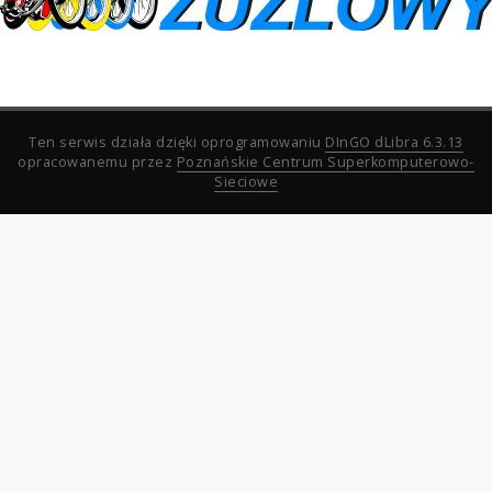
Ten serwis działa dzięki oprogramowaniu
DInGO dLibra 6.3.13
opracowanemu przez
Poznańskie Centrum Superkomputerowo-
Sieciowe