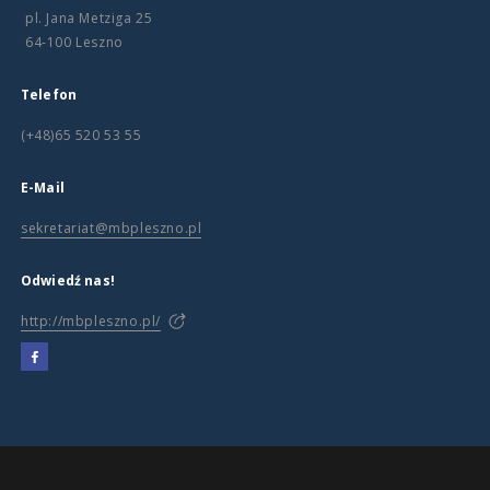
pl. Jana Metziga 25
64-100 Leszno
Telefon
(+48)65 520 53 55
E-Mail
sekretariat@mbpleszno.pl
Odwiedź nas!
http://mbpleszno.pl/