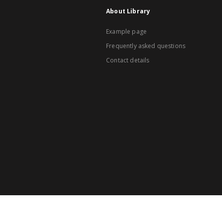
About Library
Example page
Frequently asked questions
Contact details