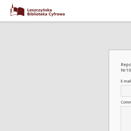
Repo
Nr10
E-mail
Comm