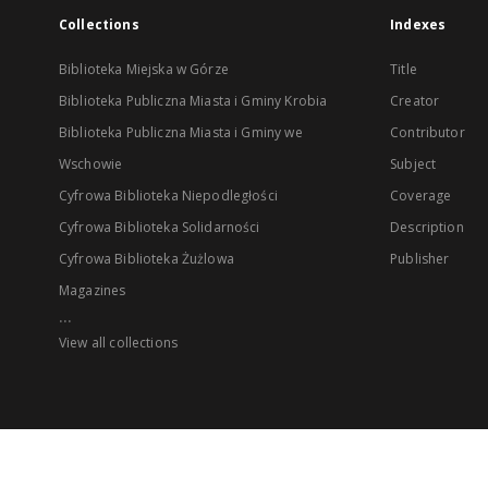
Collections
Indexes
Biblioteka Miejska w Górze
Title
Biblioteka Publiczna Miasta i Gminy Krobia
Creator
Biblioteka Publiczna Miasta i Gminy we
Contributor
Wschowie
Subject
Cyfrowa Biblioteka Niepodległości
Coverage
Cyfrowa Biblioteka Solidarności
Description
Cyfrowa Biblioteka Żużlowa
Publisher
Magazines
...
View all collections