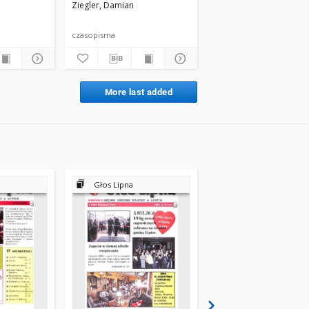
Ziegler, Damian
Ziegler, Damian
czasopisma
czasopisma
More last added
Głos Lipna
Głos Lipna