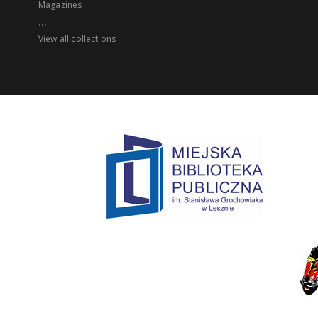
Magazines
...
View all collections