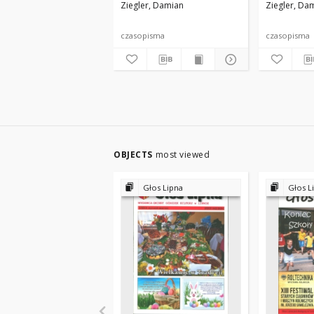
Ziegler, Damian
Ziegler, Da
czasopisma
czasopisma
OBJECTS
most viewed
Głos Lipna
Głos L