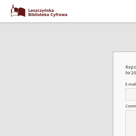
Repo
Nr2
E-mail
Comm