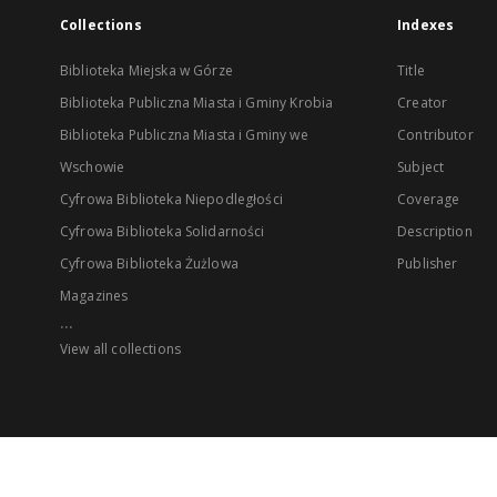
Collections
Indexes
Biblioteka Miejska w Górze
Title
Biblioteka Publiczna Miasta i Gminy Krobia
Creator
Biblioteka Publiczna Miasta i Gminy we
Contributor
Wschowie
Subject
Cyfrowa Biblioteka Niepodległości
Coverage
Cyfrowa Biblioteka Solidarności
Description
Cyfrowa Biblioteka Żużlowa
Publisher
Magazines
...
View all collections