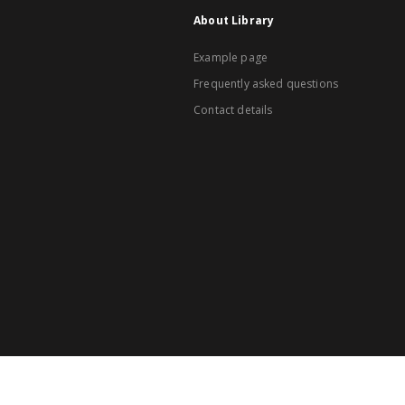
About Library
Example page
Frequently asked questions
Contact details