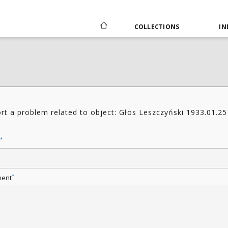
COLLECTIONS
IN
rt a problem related to object: Głos Leszczyński 1933.01.25
0
*
*
ent