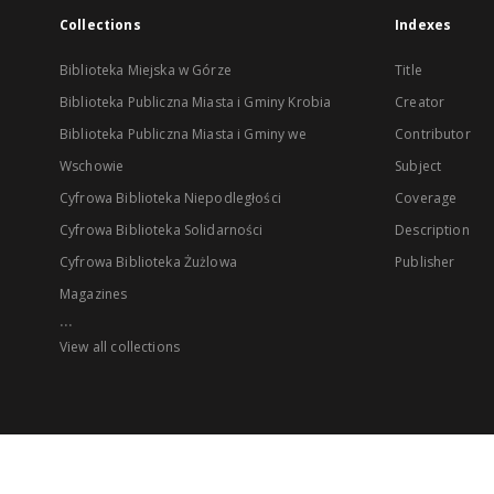
Collections
Indexes
Biblioteka Miejska w Górze
Title
Biblioteka Publiczna Miasta i Gminy Krobia
Creator
Biblioteka Publiczna Miasta i Gminy we
Contributor
Wschowie
Subject
Cyfrowa Biblioteka Niepodległości
Coverage
Cyfrowa Biblioteka Solidarności
Description
Cyfrowa Biblioteka Żużlowa
Publisher
Magazines
...
View all collections