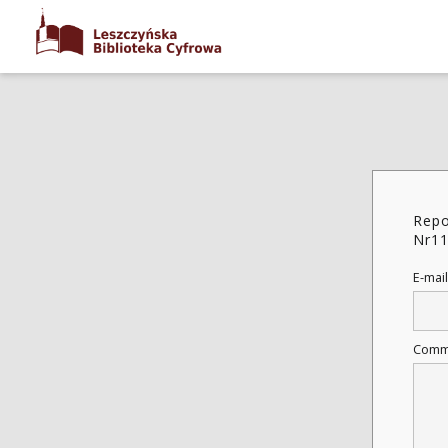
Repo
Nr1
E-mail
Comm