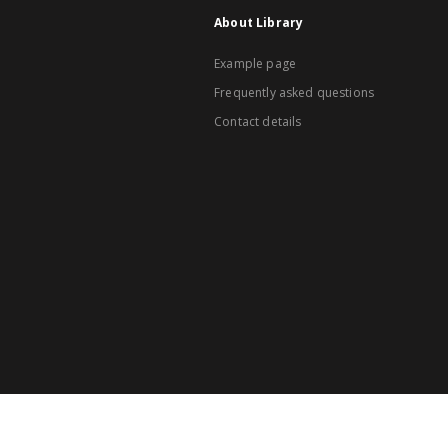
About Library
Example page
Frequently asked questions
Contact details