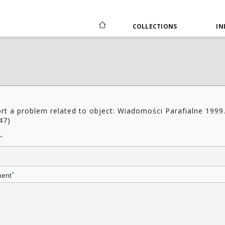
COLLECTIONS
IN
rt a problem related to object: Wiadomości Parafialne 1999
47)
*
*
ent