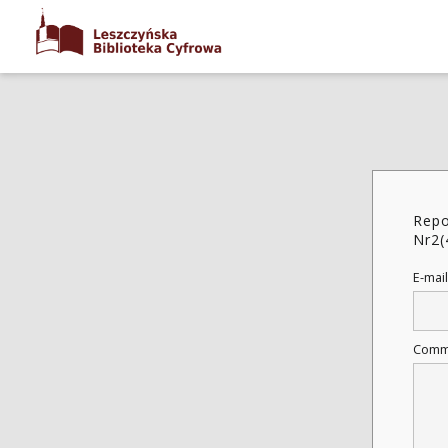
Repo
Nr2(
E-mail
Comm