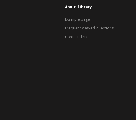
About Library
Example page
Frequently asked questions
Contact details