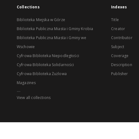
Collections
Indexes
Biblioteka Miejska w Górze
Title
Biblioteka Publiczna Miasta i Gminy Krobia
Creator
Biblioteka Publiczna Miasta i Gminy we
Contributor
Wschowie
Subject
Cyfrowa Biblioteka Niepodległości
Coverage
Cyfrowa Biblioteka Solidarności
Description
Cyfrowa Biblioteka Żużlowa
Publisher
Magazines
...
View all collections