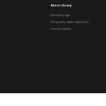
About Library
Example page
Frequently asked questions
Contact details