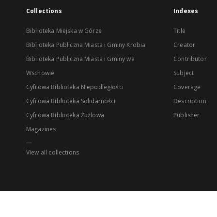
Collections
Indexes
Biblioteka Miejska w Górze
Title
Biblioteka Publiczna Miasta i Gminy Krobia
Creator
Biblioteka Publiczna Miasta i Gminy we
Contributor
Wschowie
Subject
Cyfrowa Biblioteka Niepodległości
Coverage
Cyfrowa Biblioteka Solidarności
Description
Cyfrowa Biblioteka Żużlowa
Publisher
Magazines
...
View all collections