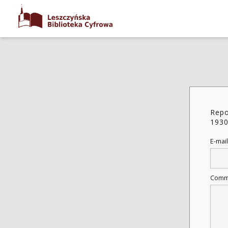
Repo
1930
E-mail
Comm