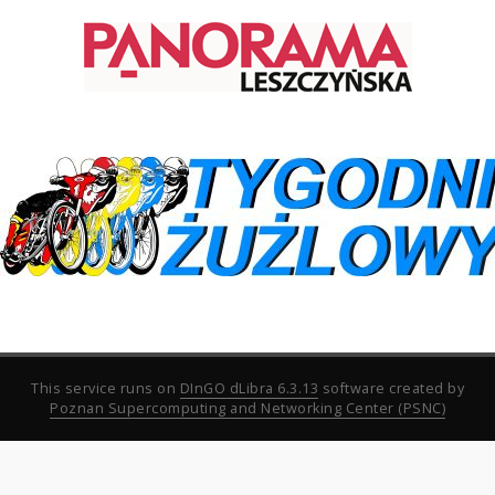
This service runs on
DInGO dLibra 6.3.13
software created by
Poznan Supercomputing and Networking Center (PSNC)