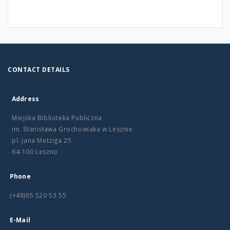
CONTACT DETAILS
Address
Miejska Biblioteka Publiczna
im. Stanisława Grochowiaka w Lesznie
pl. Jana Metziga 25
64-100 Leszno
Phone
(+48)65 520 53 55
E-Mail