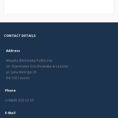
CONTACT DETAILS
Address
Miejska Biblioteka Publiczna
im. Stanisława Grochowiaka w Lesznie
pl. Jana Metziga 25
64-100 Leszno
Phone
(+48)65 520 53 55
E-Mail