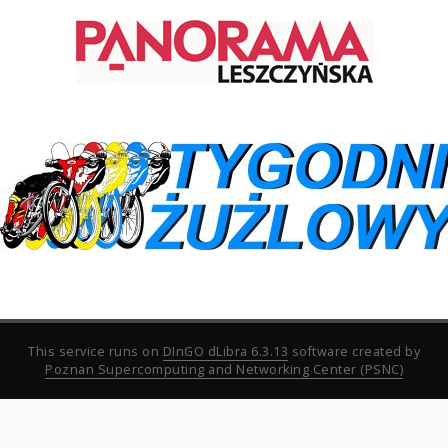
This service runs on
DInGO dLibra 6.3.13
software created by
Poznan Supercomputing and Networking Center (PSNC)