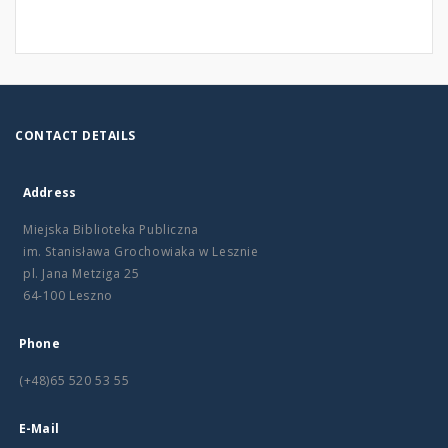
CONTACT DETAILS
Address
Miejska Biblioteka Publiczna
im. Stanisława Grochowiaka w Lesznie
pl. Jana Metziga 25
64-100 Leszno
Phone
(+48)65 520 53 55
E-Mail