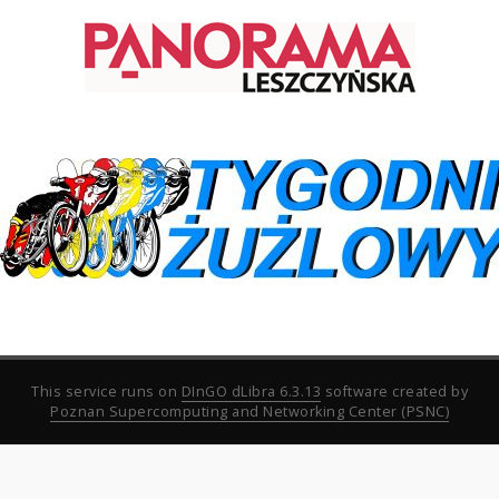
This service runs on
DInGO dLibra 6.3.13
software created by
Poznan Supercomputing and Networking Center (PSNC)