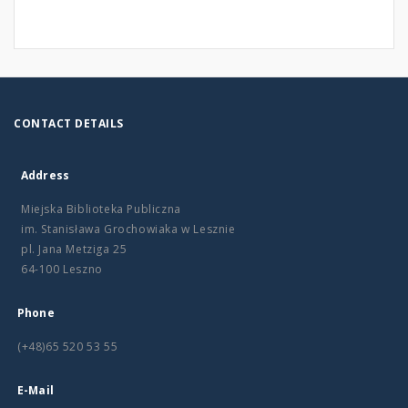
CONTACT DETAILS
Address
Miejska Biblioteka Publiczna
im. Stanisława Grochowiaka w Lesznie
pl. Jana Metziga 25
64-100 Leszno
Phone
(+48)65 520 53 55
E-Mail