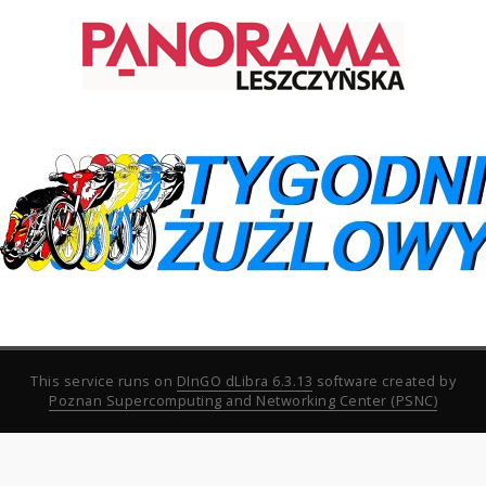
This service runs on
DInGO dLibra 6.3.13
software created by
Poznan Supercomputing and Networking Center (PSNC)