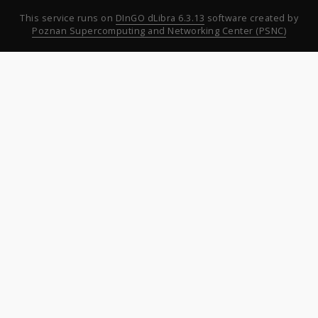
This service runs on
DInGO dLibra 6.3.13
software created by
Poznan Supercomputing and Networking Center (PSNC)