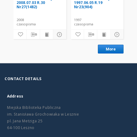
2008.07.03 R.30
1997.06.05 R.19
200
Nr27(1482)
Nr23(904)
Nr
2008
1997
200
czasopisma
czasopisma
cza
More
CONTACT DETAILS
Address
Miejska Biblioteka Publiczna
im. Stanisława Grochowiaka w Lesznie
pl. Jana Metziga 25
64-100 Leszno