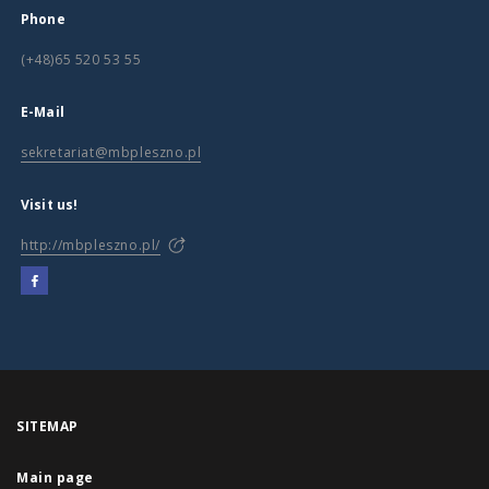
Phone
(+48)65 520 53 55
E-Mail
sekretariat@mbpleszno.pl
Visit us!
http://mbpleszno.pl/
SITEMAP
Main page