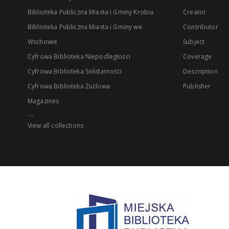
Biblioteka Publiczna Miasta i Gminy Krobia
Creator
Biblioteka Publiczna Miasta i Gminy we
Contributor
Wschowie
Subject
Cyfrowa Biblioteka Niepodległości
Coverage
Cyfrowa Biblioteka Solidarności
Description
Cyfrowa Biblioteka Żużlowa
Publisher
Magazines
...
View all collections