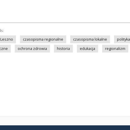
ds:
Leszno
czasopisma regionalne
czasopisma lokalne
polityka
eczne
ochrona zdrowia
historia
edukacja
regionalizm