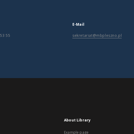
E-Mail
 53 55
sekretariat@mbpleszno.pl
About Library
Example page