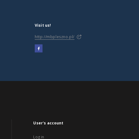
Visit us!
http://mbpleszno.pl/
User's account
Log in