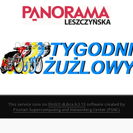
This service runs on
DInGO dLibra 6.3.13
software created by
Poznan Supercomputing and Networking Center (PSNC)