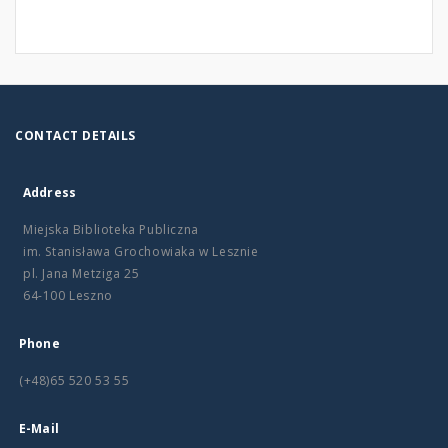
CONTACT DETAILS
Address
Miejska Biblioteka Publiczna
im. Stanisława Grochowiaka w Lesznie
pl. Jana Metziga 25
64-100 Leszno
Phone
(+48)65 520 53 55
E-Mail