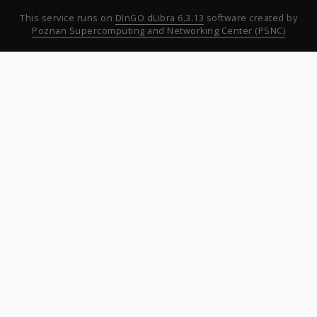
This service runs on
DInGO dLibra 6.3.13
software created by
Poznan Supercomputing and Networking Center (PSNC)