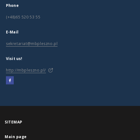
Phone
(+48)65 520 53 55
E-Mail
sekretariat@mbpleszno.pl
Visit us!
http://mbpleszno.pl/
SITEMAP
Main page