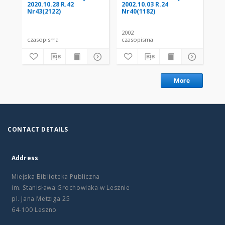
2020.10.28 R.42
2002.10.03 R.24
200
Nr43(2122)
Nr40(1182)
Nr
2002
200
czasopisma
czasopisma
cza
More
CONTACT DETAILS
Address
Miejska Biblioteka Publiczna
im. Stanisława Grochowiaka w Lesznie
pl. Jana Metziga 25
64-100 Leszno