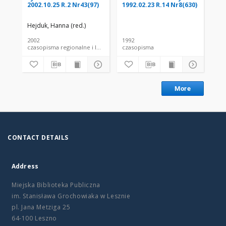
2002.10.25 R.2 Nr43(97)
1992.02.23 R.14 Nr8(630)
199
Nr
Hejduk, Hanna (red.)
2002
1992
199
czasopisma regionalne i lokalne
czasopisma
cza
More
CONTACT DETAILS
Address
Miejska Biblioteka Publiczna
im. Stanisława Grochowiaka w Lesznie
pl. Jana Metziga 25
64-100 Leszno