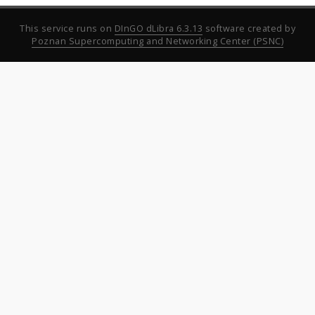
This service runs on
DInGO dLibra 6.3.13
software created by
Poznan Supercomputing and Networking Center (PSNC)