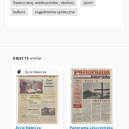
Rawicz (woj. wielkopolskie ; okolice)
sport
kultura
zagadnienia społeczne
OBJECTS
similar
Życie Rawicza
Życie Rawicza
Panorama Leszczyńska
Pa