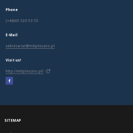
Phone
(+48)65 520 53 55
E-Mail
sekretariat@mbpleszno.pl
Visit us!
http://mbpleszno.pl/
SITEMAP