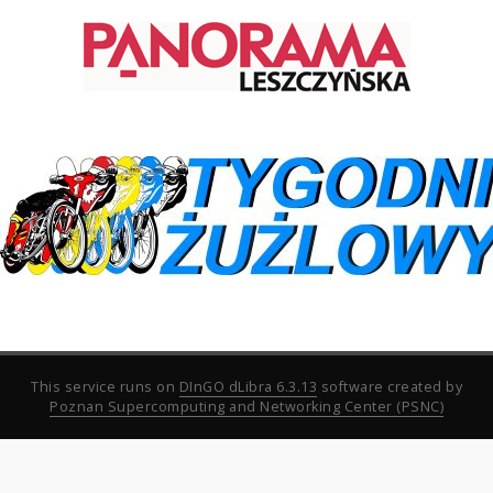
This service runs on
DInGO dLibra 6.3.13
software created by
Poznan Supercomputing and Networking Center (PSNC)