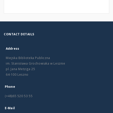
CONTACT DETAILS
Address
Miejska Biblioteka Publiczna
im. Stanisława Grochowiaka w Lesznie
pl. Jana Metziga 25
64-100 Leszno
Phone
(+48)65 520 53 55
E-Mail