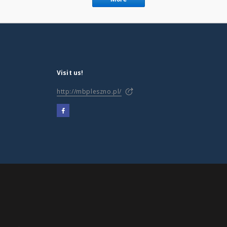
Visit us!
http://mbpleszno.pl/