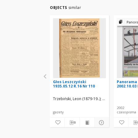
OBJECTS
similar
Panoram
Głos Leszczyński
Panorama 
1935.05.12 R.16 Nr 110
2002.10.03 
Trzebiński, Leon (1879-19..)
Kaczmarek, Stanisła
2002
gazety
czasopisma