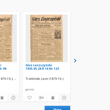
i
Głos Leszczyński
Głos Leszczyński
Nr 96
1935.05.28 R.16 Nr 123
1935.08.09 R.16 Nr 182
1879-19..)
Rzepka, Józef (red.)
Trzebiński, Leon (1879-19..)
Trzebiński, Leon (1879-1
gazety
gazety
More