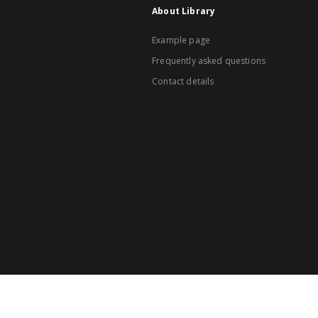
About Library
Example page
Frequently asked questions
Contact details