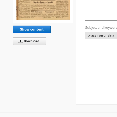
Subject and keywor
Show content
prasa regionalna
Download