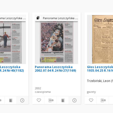
a Leszczyńska 2002
Panorama Leszczyńska 2002
Leszczyńska
Panorama Leszczyńska
Głos Leszczyńsk
R.24 Nr40(1182)
2002.07.04 R.24 Nr27(1169)
1935.04.25 R.16 
w Tadeusz (red.)
Trzebiński, Leon (
2002
czasopisma
gazety