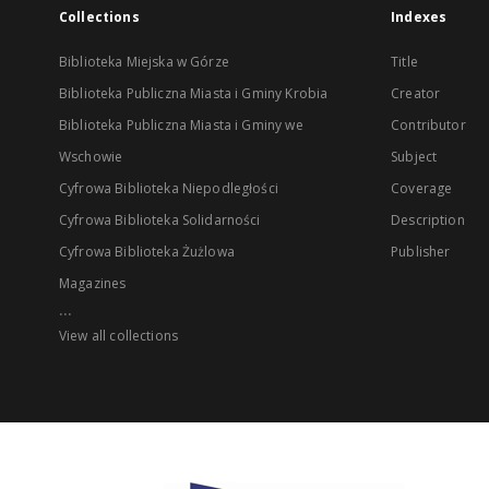
Collections
Indexes
Biblioteka Miejska w Górze
Title
Biblioteka Publiczna Miasta i Gminy Krobia
Creator
Biblioteka Publiczna Miasta i Gminy we
Contributor
Wschowie
Subject
Cyfrowa Biblioteka Niepodległości
Coverage
Cyfrowa Biblioteka Solidarności
Description
Cyfrowa Biblioteka Żużlowa
Publisher
Magazines
...
View all collections