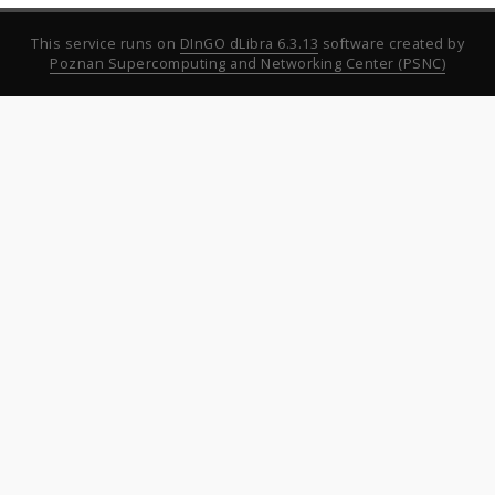
This service runs on
DInGO dLibra 6.3.13
software created by
Poznan Supercomputing and Networking Center (PSNC)