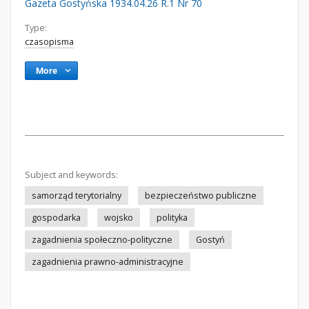
Gazeta Gostyńska 1934.04.26 R.1 Nr 70
Type:
czasopisma
More
Subject and keywords:
samorząd terytorialny
bezpieczeństwo publiczne
gospodarka
wojsko
polityka
zagadnienia społeczno-polityczne
Gostyń
zagadnienia prawno-administracyjne