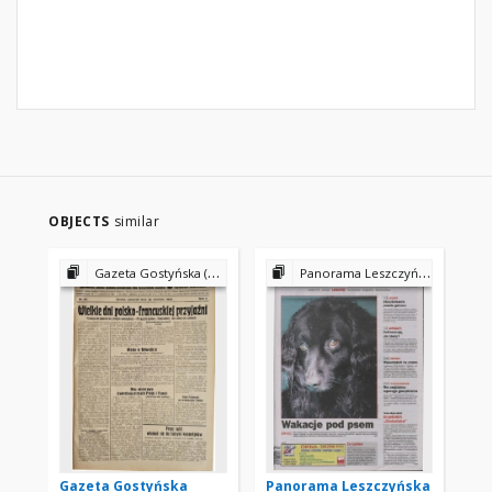
OBJECTS
similar
Gazeta Gostyńska (1934)
Panorama Leszczyńska 2002
Gazeta Gostyńska
Panorama Leszczyńska
Pa