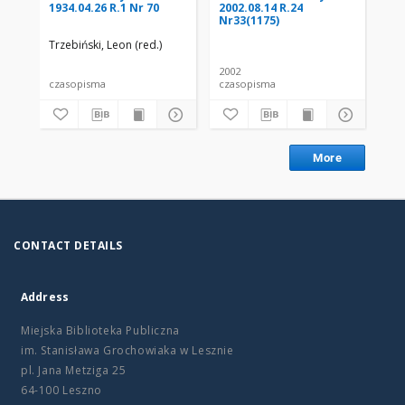
1934.04.26 R.1 Nr 70
2002.08.14 R.24
200
Nr33(1175)
Nr
Trzebiński, Leon (red.)
2002
200
czasopisma
czasopisma
cza
More
CONTACT DETAILS
Address
Miejska Biblioteka Publiczna
im. Stanisława Grochowiaka w Lesznie
pl. Jana Metziga 25
64-100 Leszno