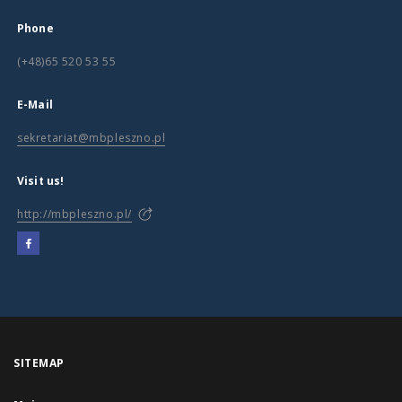
Phone
(+48)65 520 53 55
E-Mail
sekretariat@mbpleszno.pl
Visit us!
http://mbpleszno.pl/
SITEMAP