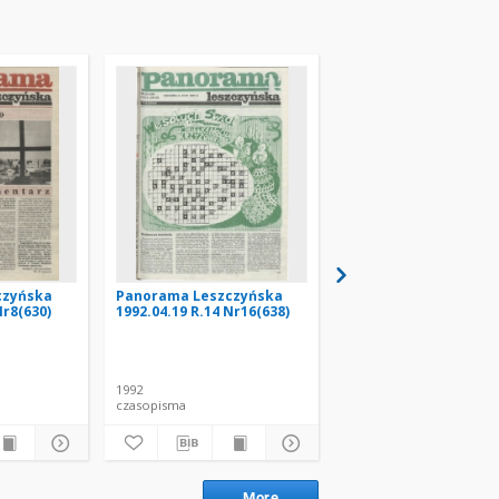
Panorama Leszczyńska
czyńska
Panorama Leszczyńska
Panorama Leszczyńs
Nr8(630)
1992.04.19 R.14 Nr16(638)
2002.09.05 R.24 Nr36(
1992
2002
czasopisma
czasopisma
More