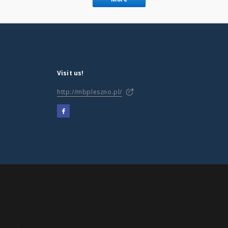
Visit us!
http://mbpleszno.pl/