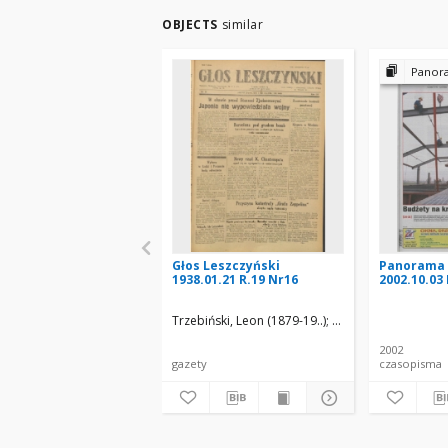
OBJECTS
similar
Panoram
Głos Leszczyński
Panorama 
1938.01.21 R.19 Nr16
2002.10.03 
Trzebiński, Leon (1879-19..)
Urbanowicz, Mieczys
2002
gazety
czasopisma