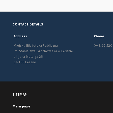
CONTACT DETAILS
Address
Phone
Miejska Biblioteka Publiczna
(+48)65 520
im. Stanisława Grochowiaka w Lesznie
pl. Jana Metziga 25
64-100 Leszno
SITEMAP
Main page