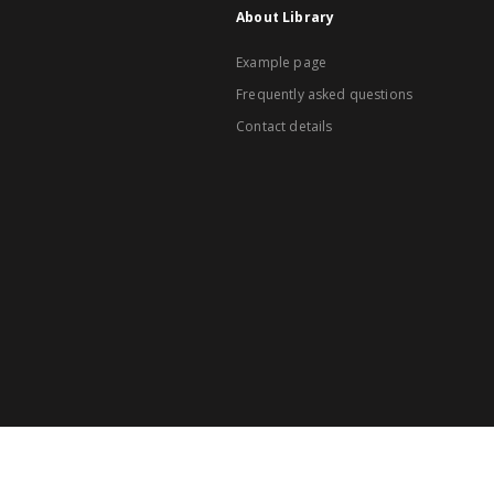
About Library
Example page
Frequently asked questions
Contact details