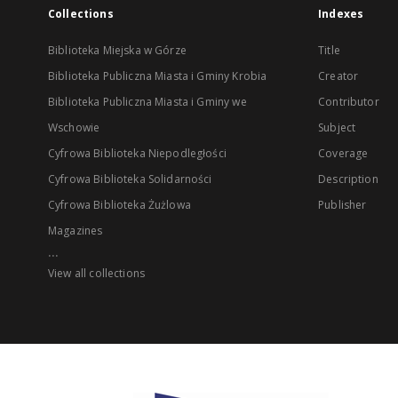
Collections
Indexes
Biblioteka Miejska w Górze
Title
Biblioteka Publiczna Miasta i Gminy Krobia
Creator
Biblioteka Publiczna Miasta i Gminy we
Contributor
Wschowie
Subject
Cyfrowa Biblioteka Niepodległości
Coverage
Cyfrowa Biblioteka Solidarności
Description
Cyfrowa Biblioteka Żużlowa
Publisher
Magazines
...
View all collections